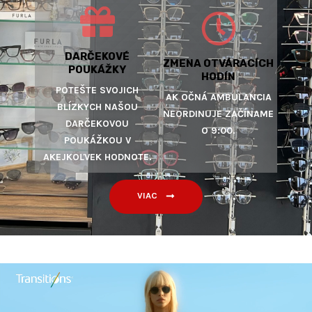
DARČEKOVÉ
ZMENA OTVÁRACÍCH
POUKÁŽKY
HODÍN
POTEŠTE SVOJICH
AK OČNÁ AMBULANCIA
BLÍZKYCH NAŠOU
NEORDINUJE ZAČÍNAME
DARČEKOVOU
O 9:00.
POUKÁŽKOU V
AKEJKOĽVEK HODNOTE.
VIAC