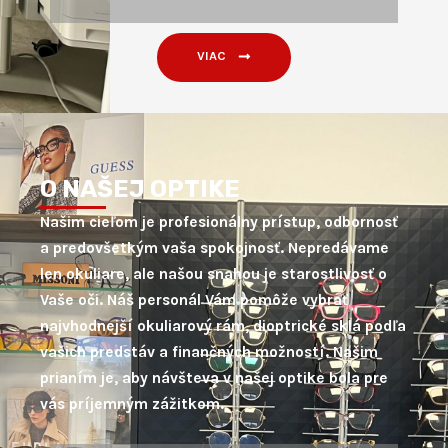
VIAC
O NAŠEJ OPTIKE
Našim cieľom je profesionálny prístup, odbornosť
a predovšetkým vaša spokojnosť. Nepredávame
len okuliare, ale našou snahou je starostlivosť o
Vaše oči. Náš personál Vám pomôže vybrať
najvhodnejší okuliarový rám, dioptrické sklá podľa
vašich predstáv a finančných možností. Našim
prianím je, aby návšteva v našej optike bola pre
vás príjemným zážitkom.