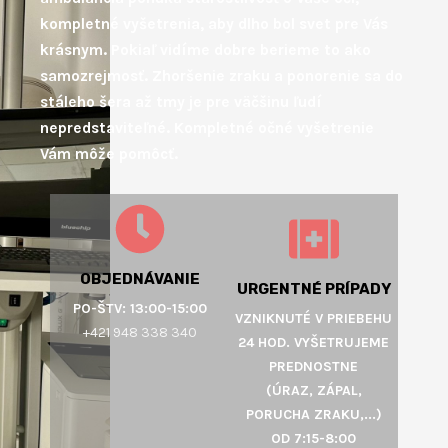
kompletné vyšetrenia, aby dlho bol svet pre Vás
krásnym. Pokiaľ vidíme dobre berieme to ako
samozrejmosť. Zhoršenie zraku a ponorenie sa do
stáleho šera až tmy je pre väčšinu ľudí
nepredstaviteľné. Kompletné očné vyšetrenie
Vám môže pomôcť.
OBJEDNÁVANIE
URGENTNÉ PRÍPADY
PO-ŠTV: 13:00-15:00
VZNIKNUTÉ V PRIEBEHU
+421 948 338 340
24 HOD. VYŠETRUJEME
PREDNOSTNE
(ÚRAZ, ZÁPAL,
PORUCHA ZRAKU,...)
OD 7:15-8:00