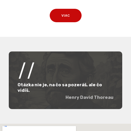
VIAC
//
Otázka nie je, na čo sa pozeráš, ale čo
vidíš.
Henry David Thoreau