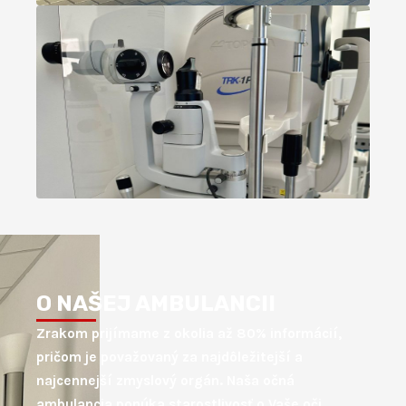
O NAŠEJ AMBULANCII
Zrakom prijímame z okolia až 80% informácií,
pričom je považovaný za najdôležitejší a
najcennejší zmyslový orgán. Naša očná
ambulancia ponúka starostlivosť o Vaše oči,